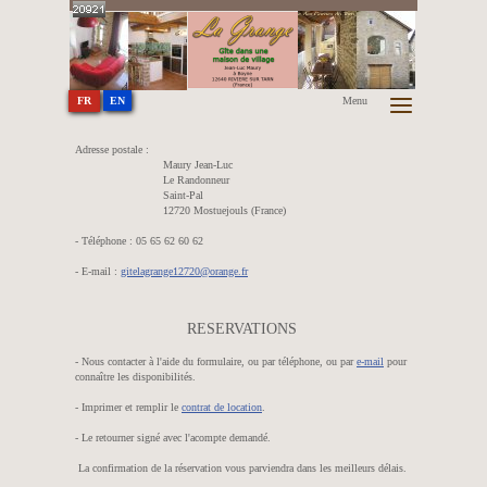
A 15 km de Millau et de son viaduc, aux portes du Grand site des Gorges du Tarn
EN
FR
Menu
Adresse postale :
Maury Jean-Luc
Le Randonneur
Saint-Pal
12720 Mostuejouls (France)
- Téléphone : 05 65 62 60 62
- E-mail :
gitelagrange12720@orange.fr
RESERVATIONS
- Nous contacter à l'aide du formulaire, ou par téléphone, ou par
e-mail
pour
connaître les disponibilités.
- Imprimer et remplir le
contrat de location
.
- Le retourner signé avec l'acompte demandé.
La confirmation de la réservation vous parviendra dans les meilleurs délais.